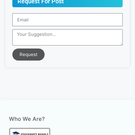
Request For Post
Request
Who We Are?