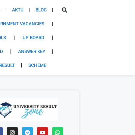
S
AKTU
BLOG
RNMENT VACANCIES
OLS
UP BOARD
RD
ANSWER KEY
RESULT
SCHEME