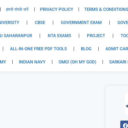
हमसे संपर्क करें
PRIVACY POLICY
TERMS & CONDITION
IVERSITY
CBSE
GOVERNMENT EXAM
GOVE
U SAHARANPUR
NTA EXAMS
PROJECT
TO
ALL-IN-ONE FREE PDF TOOLS
BLOG
ADMIT CA
RMY
INDIAN NAVY
OMG! (OH MY GOD)
SARKARI 