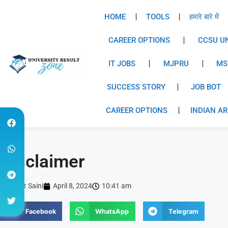
HOME
TOOLS
हमारे बारे में
CAREER OPTIONS
CCSU UN
IT JOBS
MJPRU
MS
SUCCESS STORY
JOB BOT
CAREER OPTIONS
INDIAN A
Disclaimer
Rohit Saini
April 8, 2024
10:41 am
Facebook
WhatsApp
Telegram