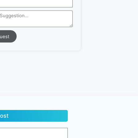
uest
ost