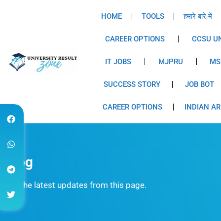
HOME
TOOLS
हमारे बारे में
CAREER OPTIONS
CCSU UN
IT JOBS
MJPRU
MS
SUCCESS STORY
JOB BOT
CAREER OPTIONS
INDIAN A
Blog
Get the latest updates from this page.