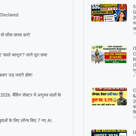
S
G
 Declared
2
स
आ
1
ीं तो फीस वापस करो’
I
C
‘काले कानून’? जानें पूरा सच!
R
(
ग
देखकर उड़ जाएंगे होश!
2
C
 बैंकिंग सेक्टर में अनुभव वालों के
&
2
फो
स
2
ुवाओं के लिए लॉन्च किए 7 नए AI
U