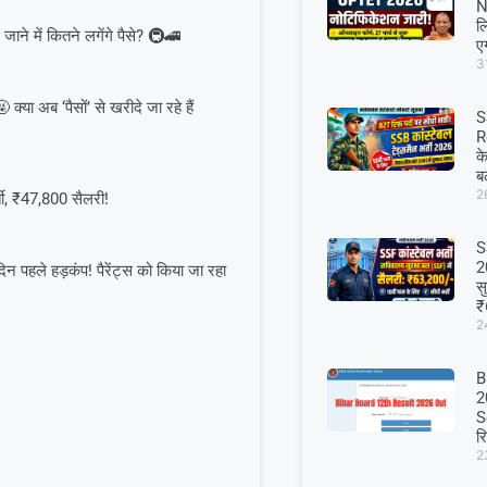
N
ल
जाने में कितने लगेंगे पैसे? 🚇🚄
ए
3
या अब ‘पैसों’ से खरीदे जा रहे हैं
S
R
क
बल
2
ी, ₹47,800 सैलरी!
S
2
पहले हड़कंप! पैरेंट्स को किया जा रहा
सु
₹
2
B
2
S
र
2