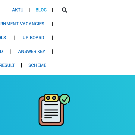
S
AKTU
BLOG
RNMENT VACANCIES
OLS
UP BOARD
RD
ANSWER KEY
RESULT
SCHEME