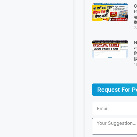
C
R
प
बै
2
N
न
र
ल
1
Request For P