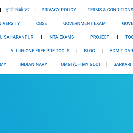
हमसे संपर्क करें
PRIVACY POLICY
TERMS & CONDITION
IVERSITY
CBSE
GOVERNMENT EXAM
GOVE
U SAHARANPUR
NTA EXAMS
PROJECT
TO
ALL-IN-ONE FREE PDF TOOLS
BLOG
ADMIT CA
RMY
INDIAN NAVY
OMG! (OH MY GOD)
SARKARI 