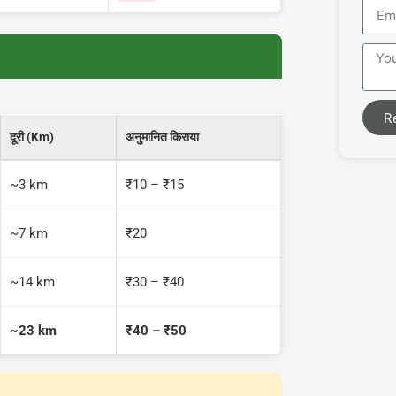
R
दूरी (Km)
अनुमानित किराया
~3 km
₹10 – ₹15
~7 km
₹20
~14 km
₹30 – ₹40
~23 km
₹40 – ₹50