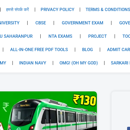
हमसे संपर्क करें
PRIVACY POLICY
TERMS & CONDITION
IVERSITY
CBSE
GOVERNMENT EXAM
GOVE
U SAHARANPUR
NTA EXAMS
PROJECT
TO
ALL-IN-ONE FREE PDF TOOLS
BLOG
ADMIT CA
RMY
INDIAN NAVY
OMG! (OH MY GOD)
SARKARI 