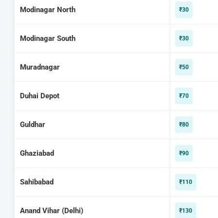
Modinagar North
₹30
Modinagar South
₹30
Muradnagar
₹50
Duhai Depot
₹70
Guldhar
₹80
Ghaziabad
₹90
Sahibabad
₹110
Anand Vihar (Delhi)
₹130