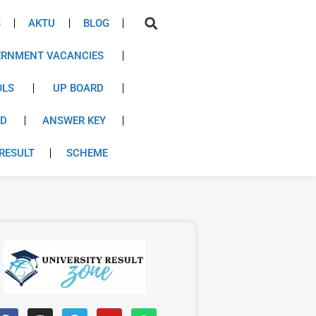
S
AKTU
BLOG
RNMENT VACANCIES
OLS
UP BOARD
RD
ANSWER KEY
RESULT
SCHEME