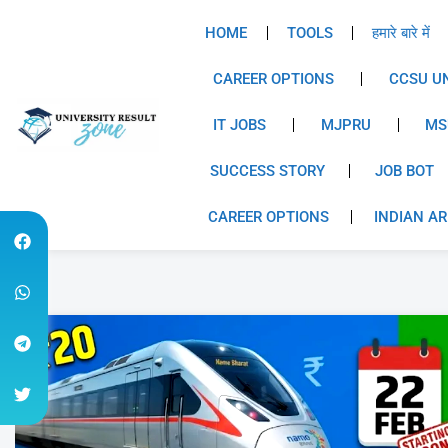
HOME
TOOLS
हमारे बारे में
CAREER OPTIONS
CCSU UN
IT JOBS
MJPRU
MS
SUCCESS STORY
JOB BOT
CAREER OPTIONS
INDIAN A