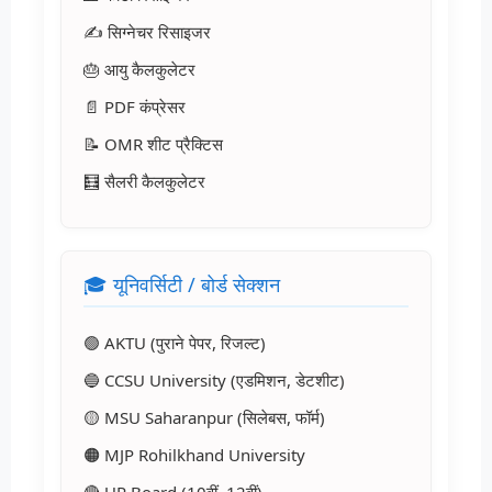
✍️ सिग्नेचर रिसाइजर
🎂 आयु कैलकुलेटर
📄 PDF कंप्रेसर
📝 OMR शीट प्रैक्टिस
🧮 सैलरी कैलकुलेटर
🎓 यूनिवर्सिटी / बोर्ड सेक्शन
🟢 AKTU (पुराने पेपर, रिजल्ट)
🔵 CCSU University (एडमिशन, डेटशीट)
🟡 MSU Saharanpur (सिलेबस, फॉर्म)
🟠 MJP Rohilkhand University