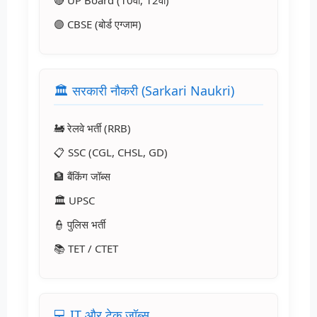
🔴 UP Board (10वीं, 12वीं)
🟣 CBSE (बोर्ड एग्जाम)
🏛️ सरकारी नौकरी (Sarkari Naukri)
🚂 रेलवे भर्ती (RRB)
📋 SSC (CGL, CHSL, GD)
🏦 बैंकिंग जॉब्स
🏛️ UPSC
👮 पुलिस भर्ती
📚 TET / CTET
💻 IT और टेक जॉब्स