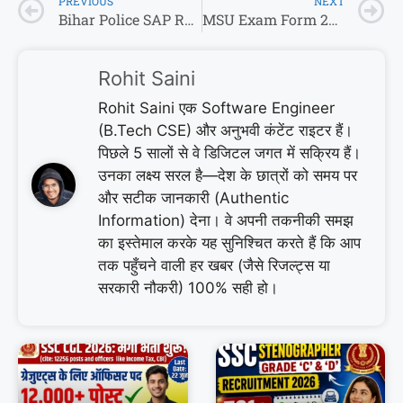
PREVIOUS
NEXT
Bihar Police SAP Recruitment 2026: 17,000 पदों पर बंपर बहाली, MNS और Ex-Servicemen के लिए ‘डबल खुशखबरी’
MSU Exam Form 2026: ABC ID के बिना नहीं भर पाएंगे परीक्षा फॉर्म, 15 फरवरी लास्ट डेट! साथ ही UP Board पर बड़ा फैसला
Rohit Saini
Rohit Saini एक Software Engineer
(B.Tech CSE) और अनुभवी कंटेंट राइटर हैं।
पिछले 5 सालों से वे डिजिटल जगत में सक्रिय हैं।
उनका लक्ष्य सरल है—देश के छात्रों को समय पर
और सटीक जानकारी (Authentic
Information) देना। वे अपनी तकनीकी समझ
का इस्तेमाल करके यह सुनिश्चित करते हैं कि आप
तक पहुँचने वाली हर खबर (जैसे रिजल्ट्स या
सरकारी नौकरी) 100% सही हो।