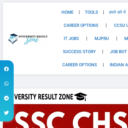
HOME
TOOLS
हमारे बारे में
CAREER OPTIONS
CCSU 
IT JOBS
MJPRU
M
SUCCESS STORY
JOB BOT
CAREER OPTIONS
INDIAN 