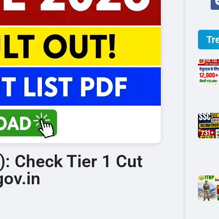
Tr
: Check Tier 1 Cut
gov.in