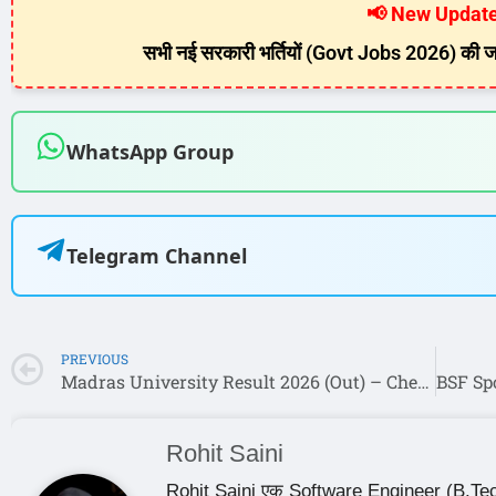
📢 New Update
सभी नई सरकारी भर्तियों (Govt Jobs 2026) की जा
WhatsApp Group
Telegram Channel
PREVIOUS
Madras University Result 2026 (Out) – Check UNOM UG/PG Marks @ unom.ac.in
Rohit Saini
Rohit Saini एक Software Engineer (B.Tech 