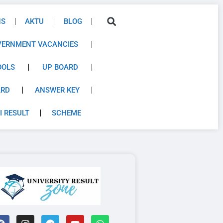
NS
AKTU
BLOG
VERNMENT VACANCIES
OOLS
UP BOARD
ARD
ANSWER KEY
I RESULT
SCHEME