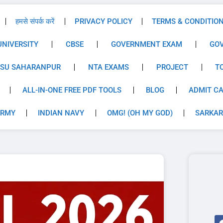
हमसे संपर्क करें
PRIVACY POLICY
TERMS & CONDITIO
UNIVERSITY
CBSE
GOVERNMENT EXAM
GO
SU SAHARANPUR
NTA EXAMS
PROJECT
T
ALL-IN-ONE FREE PDF TOOLS
BLOG
ADMIT C
ARMY
INDIAN NAVY
OMG! (OH MY GOD)
SARKAR