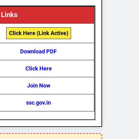
 Links
Click Here (Link Active)
Download PDF
Click Here
Join Now
ssc.gov.in