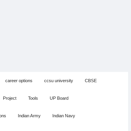
career options
ccsu university
CBSE
Project
Tools
UP Board
ions
Indian Army
Indian Navy