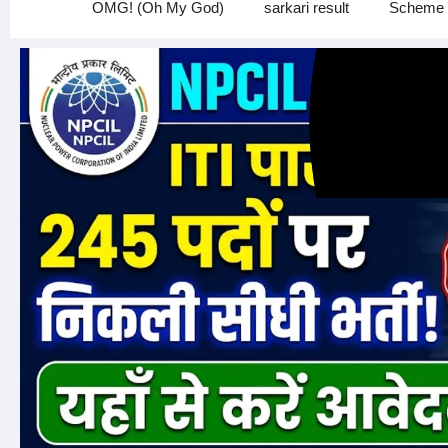
OMG! (Oh My God)
sarkari result
Scheme