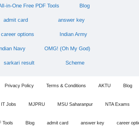
All-in-One Free PDF Tools
Blog
admit card
answer key
career options
Indian Army
Indian Navy
OMG! (Oh My God)
sarkari result
Scheme
Privacy Policy
Terms & Conditions
AKTU
Blog
IT Jobs
MJPRU
MSU Saharanpur
NTA Exams
F Tools
Blog
admit card
answer key
career opt