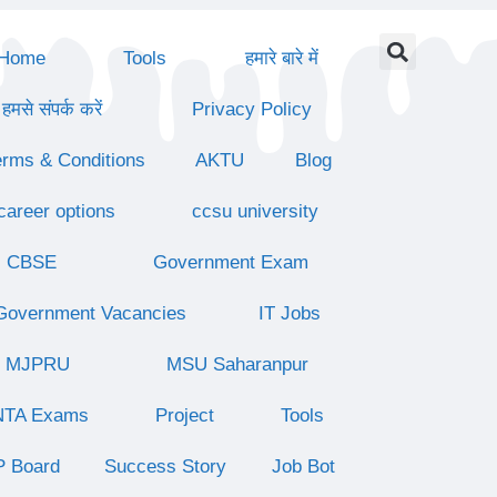
Home
Tools
हमारे बारे में
हमसे संपर्क करें
Privacy Policy
erms & Conditions
AKTU
Blog
career options
ccsu university
CBSE
Government Exam
Government Vacancies
IT Jobs
MJPRU
MSU Saharanpur
NTA Exams
Project
Tools
P Board
Success Story
Job Bot