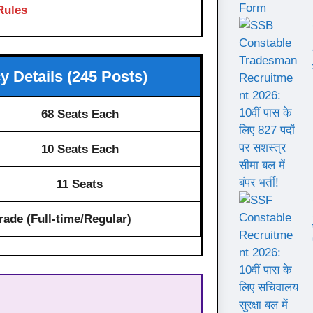
Rules
 Details (245 Posts)
68 Seats Each
10 Seats Each
11 Seats
rade (Full-time/Regular)