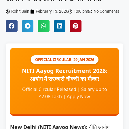
Rohit Saini
February 13, 2026
1:00 pm
No Comments
OFFICIAL CIRCULAR: 29 JAN 2026
NITI Aayog Recruitment 2026:
आयोग में सरकारी नौकरी का मौका!
Official Circular Released | Salary up to
₹2.08 Lakh | Apply Now
New Delhi (NITI Aayog News):
नीति आयोग