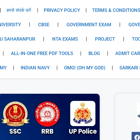
हमसे संपर्क करें
PRIVACY POLICY
TERMS & CONDITION
IVERSITY
CBSE
GOVERNMENT EXAM
GOVE
U SAHARANPUR
NTA EXAMS
PROJECT
TO
ALL-IN-ONE FREE PDF TOOLS
BLOG
ADMIT CA
RMY
INDIAN NAVY
OMG! (OH MY GOD)
SARKARI 