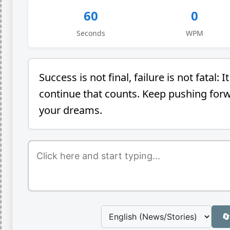
60
0
Seconds
WPM
S
u
c
c
e
s
s
i
s
n
o
t
f
n
a
l
,
f
a
i
l
u
r
e
i
s
n
o
t
f
a
t
a
l
:
I
t
c
o
n
t
i
n
u
e
t
h
a
t
c
o
u
n
t
s
.
K
e
e
p
p
u
s
h
i
n
g
f
o
r
y
o
u
r
d
r
e
a
m
s
.
🔄