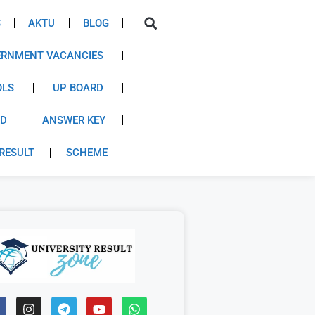
S
AKTU
BLOG
RNMENT VACANCIES
OLS
UP BOARD
RD
ANSWER KEY
RESULT
SCHEME