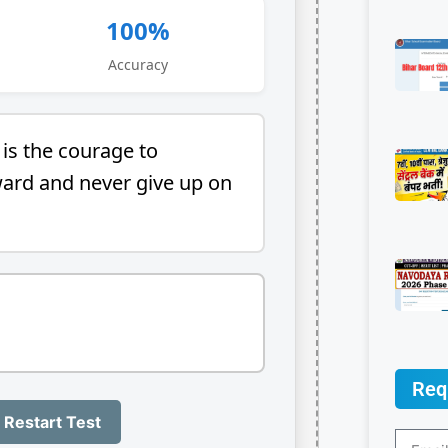
100%
Accuracy
i
s
t
h
e
c
o
u
r
a
g
e
t
o
w
a
r
d
a
n
d
n
e
v
e
r
g
i
v
e
u
p
o
n
Req
 Restart Test