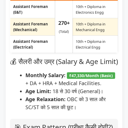
Assistant Foreman
10th + Diploma in
(E&T)
Electronics Engg
270+
Assistant Foreman
10th + Diploma in
(Mechanical)
Mechanical Engg
(Total)
Assistant Foreman
10th + Diploma in
(Electrical)
Electrical Engg
💰 सैलरी और उम्र (Salary & Age Limit)
Monthly Salary:
₹47,330/Month (Basic)
+ DA + HRA + Medical Facilities.
Age Limit:
18 से 30 वर्ष (General)।
Age Relaxation:
OBC को 3 साल और
SC/ST को 5 साल की छूट।
🎯 Exam Pattern (परीक्षा कैसी होगी?)