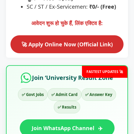
SC / ST / Ex-Servicemen:
₹0/- (Free)
आवेदन शुरू हो चुके हैं, लिंक एक्टिव है:
🚀 Apply Online Now (Official Link)
FASTEST UPDATES 🚀
Join ‘University Result Zone’
✅ Govt Jobs
✅ Admit Card
✅ Answer Key
✅ Results
Join WhatsApp Channel
✈️