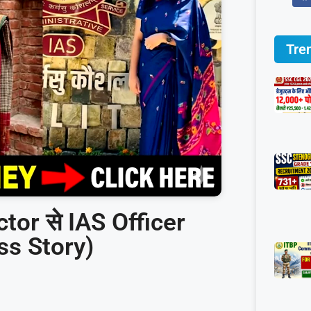
Tre
or से IAS Officer
ss Story)