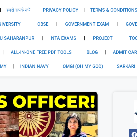
हमसे संपर्क करें
PRIVACY POLICY
TERMS & CONDITION
IVERSITY
CBSE
GOVERNMENT EXAM
GOVE
U SAHARANPUR
NTA EXAMS
PROJECT
TO
ALL-IN-ONE FREE PDF TOOLS
BLOG
ADMIT CA
RMY
INDIAN NAVY
OMG! (OH MY GOD)
SARKARI 