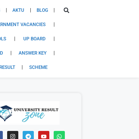
S
AKTU
BLOG
RNMENT VACANCIES
OLS
UP BOARD
RD
ANSWER KEY
RESULT
SCHEME