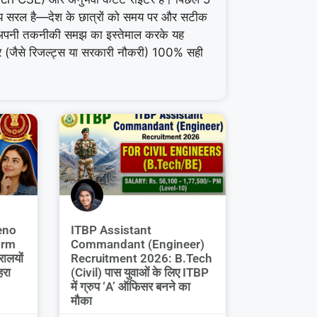
्ष्य सरल है—देश के छात्रों को समय पर और सटीक
अपनी तकनीकी समझ का इस्तेमाल करके यह
बर (जैसे रिजल्ट्स या सरकारी नौकरी) 100% सही
eno
ITBP Assistant
orm
Commandant (Engineer)
रालयों
Recruitment 2026: B.Tech
हरा
(Civil) पास युवाओं के लिए ITBP
में ग्रुप ‘A’ ऑफिसर बनने का
मौका