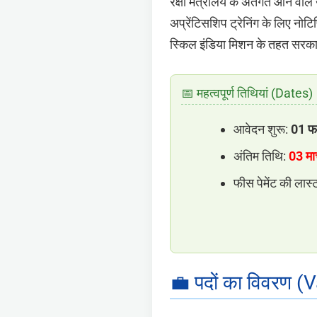
रक्षा मंत्रालय के अंतर्गत आने वाले
अप्रेंटिसशिप ट्रेनिंग के लिए नो
स्किल इंडिया मिशन के तहत सरकार
📅 महत्वपूर्ण तिथियां (Dates)
आवेदन शुरू:
01 फ
अंतिम तिथि:
03 मा
फीस पेमेंट की लास्
💼 पदों का विवरण 