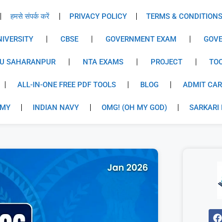
हमसे संपर्क करें
PRIVACY POLICY
TERMS & CONDITION
IVERSITY
CBSE
GOVERNMENT EXAM
GOVE
U SAHARANPUR
NTA EXAMS
PROJECT
TO
ALL-IN-ONE FREE PDF TOOLS
BLOG
ADMIT CA
RMY
INDIAN NAVY
OMG! (OH MY GOD)
SARKARI 