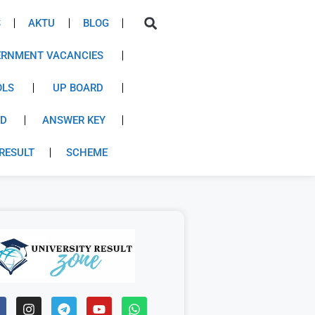
S
AKTU
BLOG
RNMENT VACANCIES
OLS
UP BOARD
RD
ANSWER KEY
RESULT
SCHEME