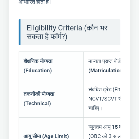
आधारित होता है।
Eligibility Criteria (कौन भर
सकता है फॉर्म?)
शैक्षणिक योग्यता
मान्यता प्राप्त बोर्ड से
न्यूनत
(Education)
(Matriculation)
पास होन
संबंधित ट्रेड (Fitter, El
तकनीकी योग्यता
NCVT/SCVT से मान्यता प्
(Technical)
चाहिए।
न्यूनतम आयु
15 वर्ष
और अध
आयु सीमा (Age Limit)
(OBC को 3 साल और SC/S