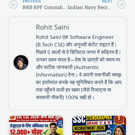
PREVIOUS
NEXT
RRB RPF Constable Zone Allotment List 2024 Out: यहाँ से डाउनलोड करें PDF
Indian Navy Recruitment 2026: B.Tech/BE वालों के लिए सबसे बड़ी खुशखबरी! न कोई परीक्षा, न झंझट, सीधे मेरिट से मिलेगी नेवी में जॉब।
Rohit Saini
Rohit Saini एक Software Engineer
(B.Tech CSE) और अनुभवी कंटेंट राइटर हैं।
पिछले 5 सालों से वे डिजिटल जगत में सक्रिय हैं।
उनका लक्ष्य सरल है—देश के छात्रों को समय पर
और सटीक जानकारी (Authentic
Information) देना। वे अपनी तकनीकी समझ
का इस्तेमाल करके यह सुनिश्चित करते हैं कि आप
तक पहुँचने वाली हर खबर (जैसे रिजल्ट्स या
सरकारी नौकरी) 100% सही हो।