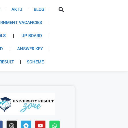
S
AKTU
BLOG
RNMENT VACANCIES
OLS
UP BOARD
RD
ANSWER KEY
RESULT
SCHEME