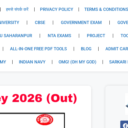
हमसे संपर्क करें
PRIVACY POLICY
TERMS & CONDITION
IVERSITY
CBSE
GOVERNMENT EXAM
GOVE
U SAHARANPUR
NTA EXAMS
PROJECT
TO
ALL-IN-ONE FREE PDF TOOLS
BLOG
ADMIT CA
RMY
INDIAN NAVY
OMG! (OH MY GOD)
SARKARI 