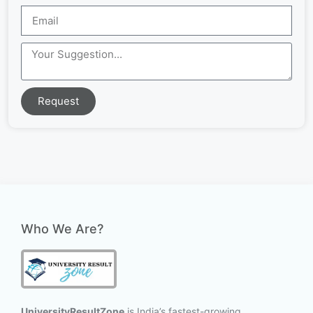
Request
Who We Are?
UniversityResultZone
is India’s fastest-growing