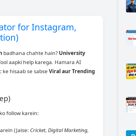
ator for Instagram,
tion)
h
badhana chahte hain?
University
ool aapki help karega. Hamara AI
ic ke hisaab se sabse
Viral aur Trending
ep)
ko follow karein:
arein (Jaise:
Cricket, Digital Marketing,