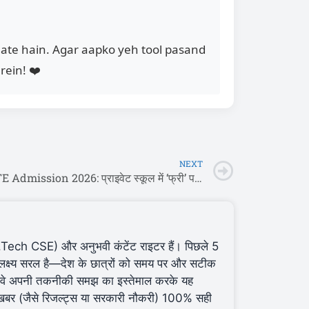
nate hain. Agar aapko yeh tool pasand
rein! ❤️
NEXT
UP RTE Admission 2026: प्राइवेट स्कूल में ‘फ्री’ पढ़ेगा आपका बच्चा! 🎒 फॉर्म शुरू, ऐसे करें अप्लाई
ch CSE) और अनुभवी कंटेंट राइटर हैं। पिछले 5
 लक्ष्य सरल है—देश के छात्रों को समय पर और सटीक
वे अपनी तकनीकी समझ का इस्तेमाल करके यह
र खबर (जैसे रिजल्ट्स या सरकारी नौकरी) 100% सही