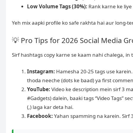
Low Volume Tags (30%):
Rank karne ke liye
Yeh mix aapki profile ko safe rakhta hai aur long-t
💡 Pro Tips for 2026 Social Media G
Sirf hashtags copy karne se kaam nahi chalega, in 
Instagram:
Hamesha 20-25 tags use karein. C
thoda neeche (dots ke baad) ya first commen
YouTube:
Video ke description mein sirf 3 m
#Gadgets) dalein, baaki tags “Video Tags” s
(,) laga kar deta hai.
Facebook:
Yahan spamming na karein. Sirf 3 