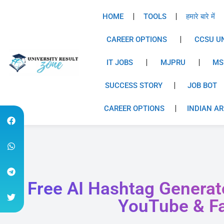
HOME
TOOLS
हमारे बारे में
CAREER OPTIONS
CCSU UN
IT JOBS
MJPRU
MS
SUCCESS STORY
JOB BOT
CAREER OPTIONS
INDIAN A
Free AI Hashtag Generat
YouTube & F