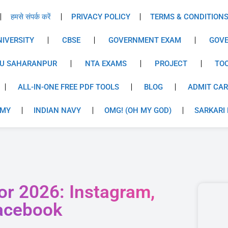
हमसे संपर्क करें
PRIVACY POLICY
TERMS & CONDITION
IVERSITY
CBSE
GOVERNMENT EXAM
GOVE
U SAHARANPUR
NTA EXAMS
PROJECT
TO
ALL-IN-ONE FREE PDF TOOLS
BLOG
ADMIT CA
RMY
INDIAN NAVY
OMG! (OH MY GOD)
SARKARI 
or 2026: Instagram,
acebook