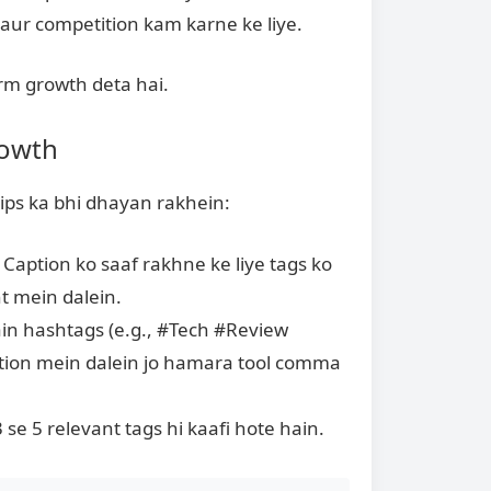
 aur competition kam karne ke liye.
erm growth deta hai.
rowth
tips ka bhi dhayan rakhein:
aption ko saaf rakhne ke liye tags ko
t mein dalein.
ain hashtags (e.g., #Tech #Review
ection mein dalein jo hamara tool comma
se 5 relevant tags hi kaafi hote hain.