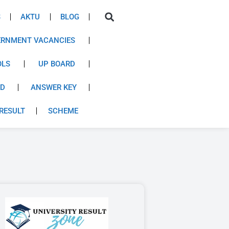
S
AKTU
BLOG
RNMENT VACANCIES
OLS
UP BOARD
RD
ANSWER KEY
RESULT
SCHEME