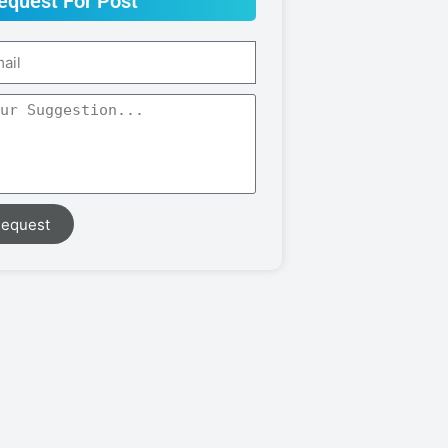
equest For Post
equest