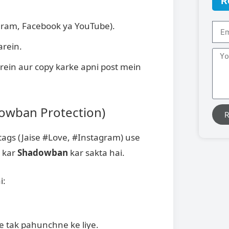
R
agram, Facebook ya YouTube).
arein.
rein aur copy karke apni post mein
adowban Protection)
R
 tags (Jaise #Love, #Instagram) use
 kar
Shadowban
kar sakta hai.
i:
 tak pahunchne ke liye.