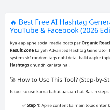
🔥 Best Free AI Hashtag Gener
YouTube & Facebook (2026 Edi
Kya aap apne social media posts par
Organic Reac
Result Zone
ka yeh Advanced Hashtag Generator T
system sirf random tags nahi deta, balki aapke top
Hashtags
dhundh kar lata hai.
🚀 How to Use This Tool? (Step-by-St
Is tool ko use karna bahut aasaan hai. Bas in steps 
✅
Step 1:
Apne content ka main topic enter k