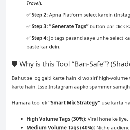
Travel
).
✅
Step 2:
Apna Platform select karein (Inst
✅
Step 3:
“Generate Tags”
button par click k
✅
Step 4:
Jo tags pasand aaye unhe select ka
paste kar dein.
🛡️ Why is this Tool “Ban-Safe”? (Sh
Bahut se log galti karte hain ki wo sirf high-volume
karte hain. Isse Instagram aapko spammer samajh
Hamara tool ek
“Smart Mix Strategy”
use karta ha
High Volume Tags (30%):
Viral hone ke liye.
Medium Volume Tags (40%):
Niche audience