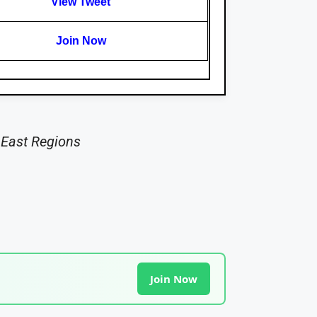
View Tweet
Join Now
 East Regions
Join Now