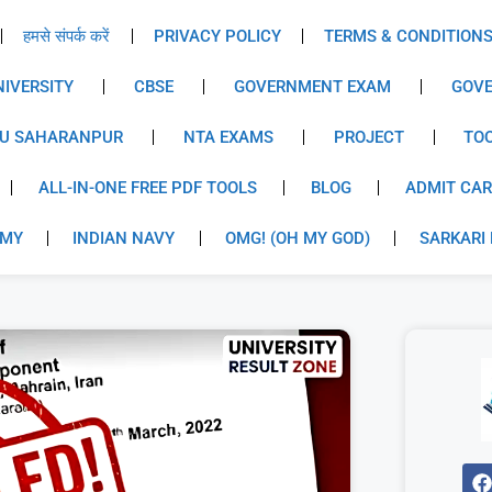
हमसे संपर्क करें
PRIVACY POLICY
TERMS & CONDITION
IVERSITY
CBSE
GOVERNMENT EXAM
GOVE
U SAHARANPUR
NTA EXAMS
PROJECT
TO
ALL-IN-ONE FREE PDF TOOLS
BLOG
ADMIT CA
RMY
INDIAN NAVY
OMG! (OH MY GOD)
SARKARI 