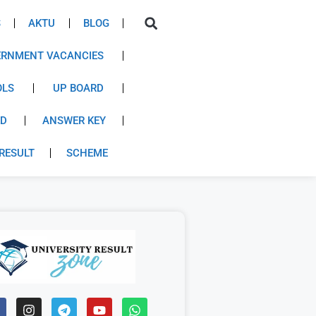
S
AKTU
BLOG
RNMENT VACANCIES
OLS
UP BOARD
RD
ANSWER KEY
RESULT
SCHEME